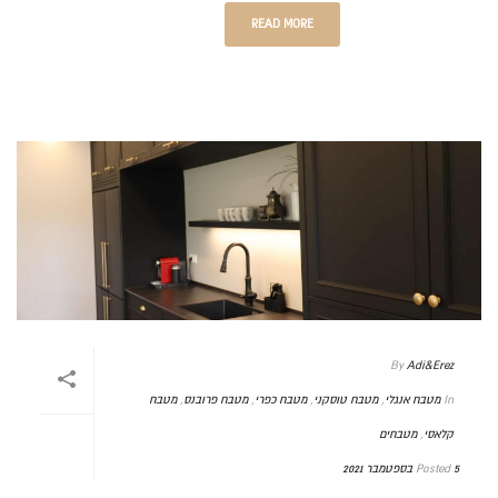
READ MORE
By
Adi&Erez
In
מטבח אנגלי
,
מטבח טוסקני
,
מטבח כפרי
,
מטבח פרובנס
,
מטבח
קלאסי
,
מטבחים
5 בספטמבר 2021
Posted