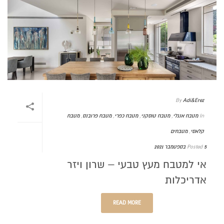
By
Adi&Erez
In
מטבח אנגלי
,
מטבח טוסקני
,
מטבח כפרי
,
מטבח פרובנס
,
מטבח
קלאסי
,
מטבחים
5 בספטמבר 2021
Posted
אי למטבח מעץ טבעי – שרון ויזר
אדריכלות
READ MORE