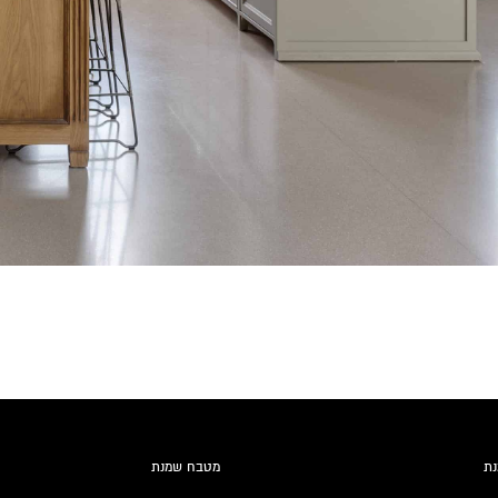
נת
מטבח שמנת