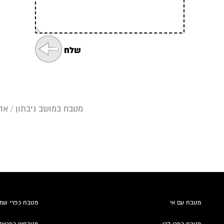
מטבח במושב גיבתון / אדר
מטבח עם אי
מטבח כפרי שמ