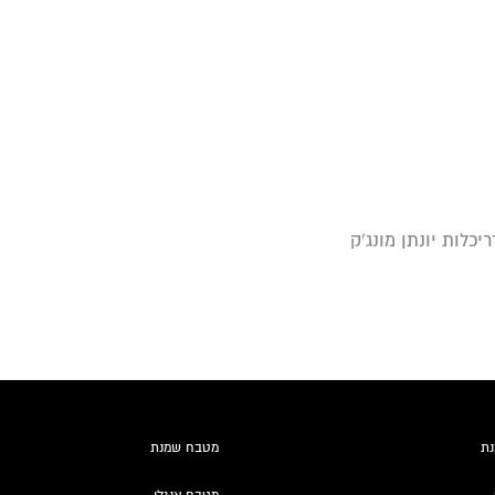
יכלות יונתן מונג'ק
נת
מטבח שמנת