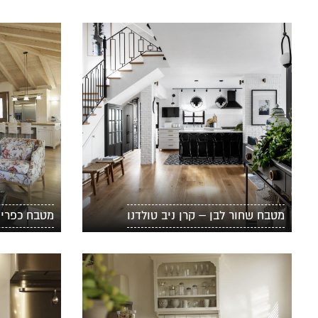
מטבח שחור לבן – קרן ניב טולדנו
מטבח כפרי