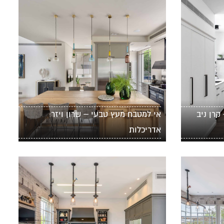
קרן ניב
אי למטבח מעץ טבעי – שרון ויזר
אדריכלות