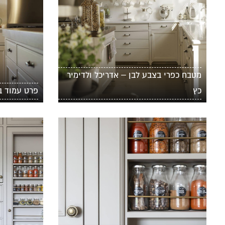
מטבח כפרי בצבע לבן – אדריכל ולדימיר
כץ
פרט עמוד ב