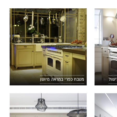
ישול
מטבח כפרי במראה מיושן