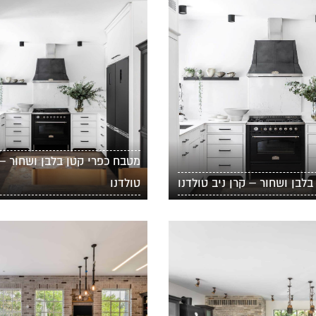
מטבח כפרי קטן בלבן ושחור – 
לבן ושחור – קרן ניב טולדנו
טולדנו